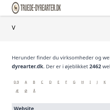
V
Herunder finder du virksomheder og w
dyrearter.dk
. Der er i øjeblikket
2462
web
0-9
A
B
C
D
E
F
G
H
I
J
K
Æ
Ø
Å
Website