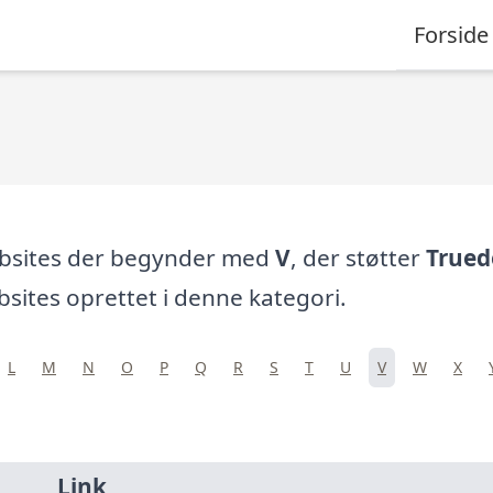
Forside
ebsites der begynder med
V
, der støtter
Trued
sites oprettet i denne kategori.
L
M
N
O
P
Q
R
S
T
U
V
W
X
Link