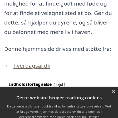
mulighed for at finde godt med føde og
for at finde et velegnet sted at bo. Gør du
dette, så hjælper du dyrene, og så bliver
du belønnet med mere liv i haven.
Denne hjemmeside drives med støtte fra:
hverdagsai.dk
Indholdsfortegnelse
skjul
×
1)
Nogle af de mest truede dyrearter og i Danmark og
Dette website bruger tracking cookies
resten af verden
2)
Det er vigtigt at passe godt på de dyrearter, der er
Dette websted bruger cookies til at forbedre brugeroplevelsen. Ved
truede
at bruge vores hjemmeside accepterer du alle cookies i
3)
Hvad kan der gøres for at forbedre situationen for
overensstemmelse med vores cookiepolitik.
Detaljer