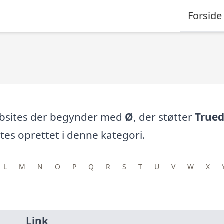
Forside
ebsites der begynder med
Ø
, der støtter
Trued
tes oprettet i denne kategori.
L
M
N
O
P
Q
R
S
T
U
V
W
X
Link