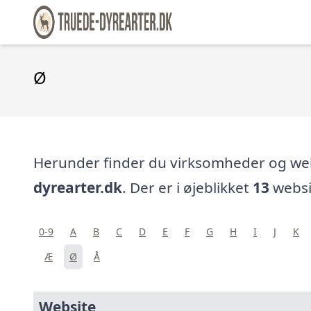
Ø
Herunder finder du virksomheder og w
dyrearter.dk
. Der er i øjeblikket
13
websi
0-9
A
B
C
D
E
F
G
H
I
J
K
Æ
Ø
Å
Website