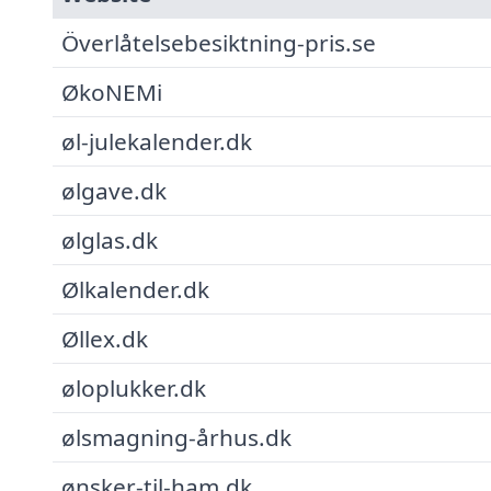
Överlåtelsebesiktning-pris.se
ØkoNEMi
øl-julekalender.dk
ølgave.dk
ølglas.dk
Ølkalender.dk
Øllex.dk
øloplukker.dk
ølsmagning-århus.dk
ønsker-til-ham.dk