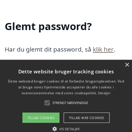
Glemt password?
Har du glemt dit password, så
klik her
.
×
Dette website bruger tracking cookies
Indholdsfortegnelse
skjul
Dette websted bruger cookies til at forbedre brugeroplevelsen. Ved
1)
Login
at bruge vores hjemmeside accepterer du alle cookies i
2)
Opret website
overensstemmelse med vores cookiepolitik.
Detaljer
3)
Glemt password?
STRENGT NØDVENDIGE
TILLAD COOKIES
TILLAD IKKE COOKIES
Copyright 2026 - Pilanto Aps
VIS DETALJER