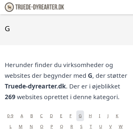
G
Herunder finder du virksomheder og
websites der begynder med
G
, der støtter
Truede-dyrearter.dk
. Der er i øjeblikket
269
websites oprettet i denne kategori.
0-9
A
B
C
D
E
F
G
H
I
J
K
L
M
N
O
P
Q
R
S
T
U
V
W