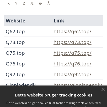
X
Y
Z
Æ
Ø
Å
Website
Link
Q62.top
https://q62.top/
Q73.top
https://q73.top/
Q75.top
https://q75.top/
Q76.top
https://q76.top/
Q92.top
https://q92.top/
Qioplader.dk
https://qioplader.dk/
×
Dette website bruger tracking cookies
Qlwo.top
https://qlwo.top/
Dette websted bruger cookies til at forbedre brugeroplevelsen. Ved
Qswmq.top
https://qswmq.top/