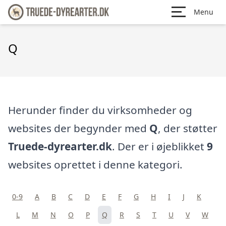
Menu
Q
Herunder finder du virksomheder og
websites der begynder med
Q
, der støtter
Truede-dyrearter.dk
. Der er i øjeblikket
9
websites oprettet i denne kategori.
0-9
A
B
C
D
E
F
G
H
I
J
K
L
M
N
O
P
Q
R
S
T
U
V
W