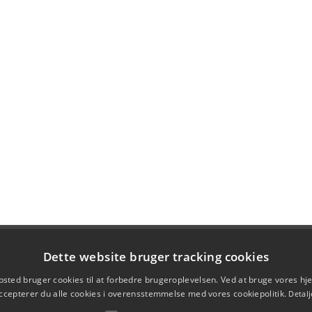
Dette website bruger tracking cookies
sted bruger cookies til at forbedre brugeroplevelsen. Ved at bruge vores 
ccepterer du alle cookies i overensstemmelse med vores cookiepolitik.
Detalj