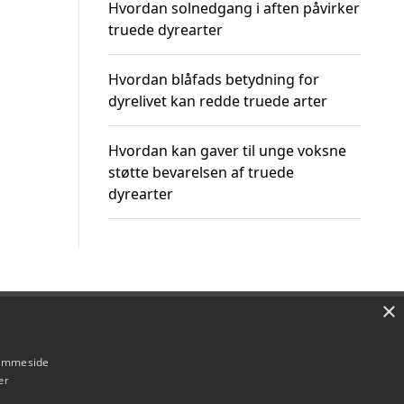
Hvordan solnedgang i aften påvirker
truede dyrearter
Hvordan blåfads betydning for
dyrelivet kan redde truede arter
Hvordan kan gaver til unge voksne
støtte bevarelsen af truede
dyrearter
×
Om / kontakt
Blog
Betingelser
hjemmeside
er