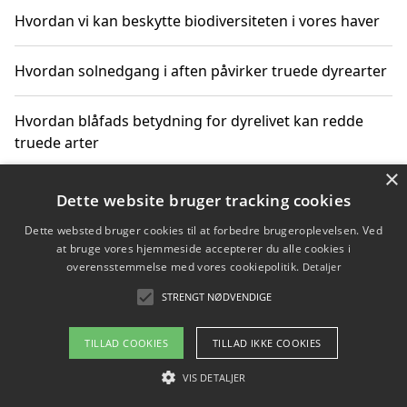
Hvordan vi kan beskytte biodiversiteten i vores haver
Hvordan solnedgang i aften påvirker truede dyrearter
Hvordan blåfads betydning for dyrelivet kan redde
truede arter
×
Hvordan kan gaver til unge voksne støtte bevarelsen
Dette website bruger tracking cookies
af truede dyrearter
Dette websted bruger cookies til at forbedre brugeroplevelsen. Ved
at bruge vores hjemmeside accepterer du alle cookies i
overensstemmelse med vores cookiepolitik.
Detaljer
STRENGT NØDVENDIGE
Copyright 2026 - Pilanto Aps
Om / kontakt
Blog
Betingelser
TILLAD COOKIES
TILLAD IKKE COOKIES
VIS DETALJER