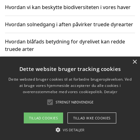
Hvordan vi kan beskytte biodiversiteten i vores haver
Hvordan solnedgang i aften påvirker truede dyrearter
Hvordan blåfads betydning for dyrelivet kan redde
truede arter
×
Hvordan kan gaver til unge voksne støtte bevarelsen
Dette website bruger tracking cookies
af truede dyrearter
Dette websted bruger cookies til at forbedre brugeroplevelsen. Ved
at bruge vores hjemmeside accepterer du alle cookies i
overensstemmelse med vores cookiepolitik.
Detaljer
STRENGT NØDVENDIGE
Copyright 2026 - Pilanto Aps
Om / kontakt
Blog
Betingelser
TILLAD COOKIES
TILLAD IKKE COOKIES
VIS DETALJER