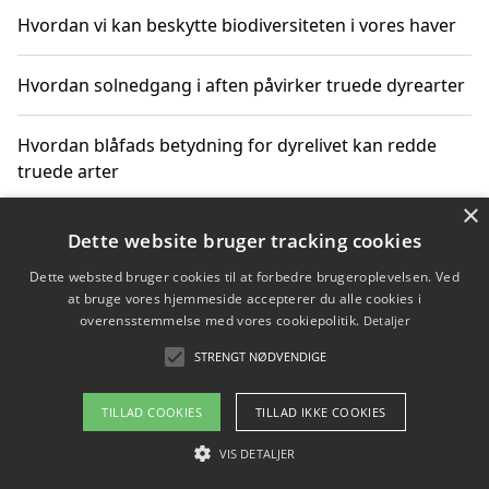
Hvordan vi kan beskytte biodiversiteten i vores haver
Hvordan solnedgang i aften påvirker truede dyrearter
Hvordan blåfads betydning for dyrelivet kan redde
truede arter
×
Hvordan kan gaver til unge voksne støtte bevarelsen
Dette website bruger tracking cookies
af truede dyrearter
Dette websted bruger cookies til at forbedre brugeroplevelsen. Ved
at bruge vores hjemmeside accepterer du alle cookies i
overensstemmelse med vores cookiepolitik.
Detaljer
STRENGT NØDVENDIGE
Copyright 2026 - Pilanto Aps
Om / kontakt
Blog
Betingelser
TILLAD COOKIES
TILLAD IKKE COOKIES
VIS DETALJER