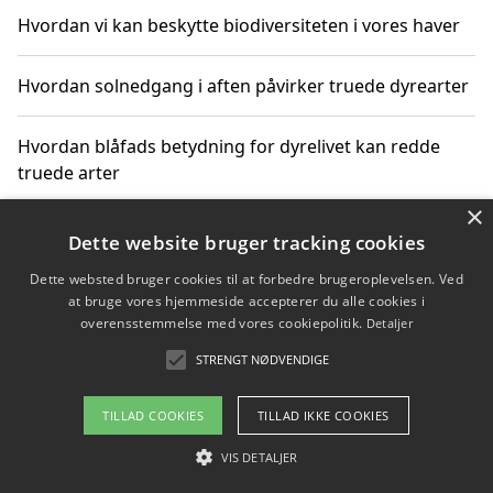
Hvordan vi kan beskytte biodiversiteten i vores haver
Hvordan solnedgang i aften påvirker truede dyrearter
Hvordan blåfads betydning for dyrelivet kan redde
truede arter
×
Hvordan kan gaver til unge voksne støtte bevarelsen
Dette website bruger tracking cookies
af truede dyrearter
Dette websted bruger cookies til at forbedre brugeroplevelsen. Ved
at bruge vores hjemmeside accepterer du alle cookies i
overensstemmelse med vores cookiepolitik.
Detaljer
STRENGT NØDVENDIGE
Copyright 2026 - Pilanto Aps
Om / kontakt
Blog
Betingelser
TILLAD COOKIES
TILLAD IKKE COOKIES
VIS DETALJER