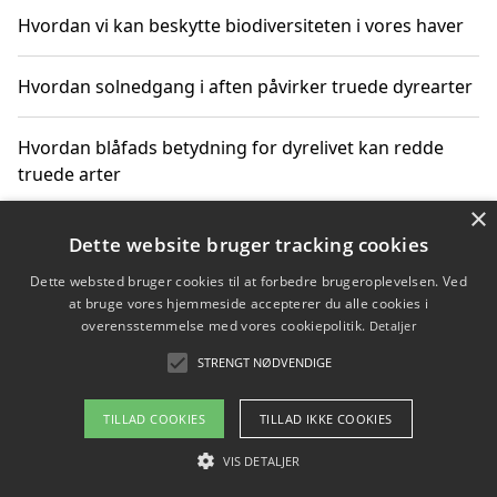
Hvordan vi kan beskytte biodiversiteten i vores haver
Hvordan solnedgang i aften påvirker truede dyrearter
Hvordan blåfads betydning for dyrelivet kan redde
truede arter
×
Hvordan kan gaver til unge voksne støtte bevarelsen
Dette website bruger tracking cookies
af truede dyrearter
Dette websted bruger cookies til at forbedre brugeroplevelsen. Ved
at bruge vores hjemmeside accepterer du alle cookies i
overensstemmelse med vores cookiepolitik.
Detaljer
STRENGT NØDVENDIGE
Copyright 2026 - Pilanto Aps
Om / kontakt
Blog
Betingelser
TILLAD COOKIES
TILLAD IKKE COOKIES
VIS DETALJER