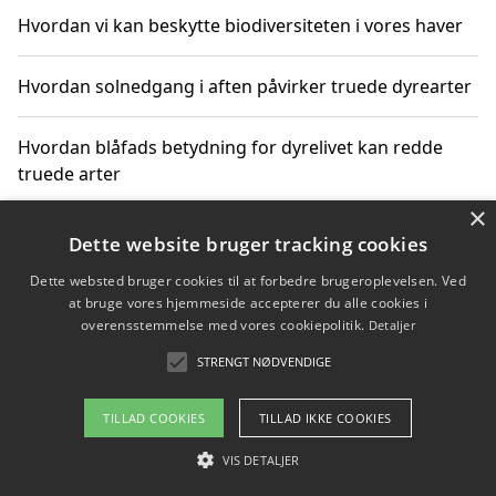
Hvordan vi kan beskytte biodiversiteten i vores haver
Hvordan solnedgang i aften påvirker truede dyrearter
Hvordan blåfads betydning for dyrelivet kan redde
truede arter
×
Hvordan kan gaver til unge voksne støtte bevarelsen
Dette website bruger tracking cookies
af truede dyrearter
Dette websted bruger cookies til at forbedre brugeroplevelsen. Ved
at bruge vores hjemmeside accepterer du alle cookies i
overensstemmelse med vores cookiepolitik.
Detaljer
STRENGT NØDVENDIGE
Copyright 2026 - Pilanto Aps
Om / kontakt
Blog
Betingelser
TILLAD COOKIES
TILLAD IKKE COOKIES
VIS DETALJER