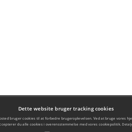
Dette website bruger tracking cookies
sted bruger cookies til at forbedre brugeroplevelsen. Ved at bruge vores 
ccepterer du alle cookies i overensstemmelse med vores cookiepolitik.
Detalj