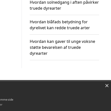
Hvordan solnedgang i aften påvirker
truede dyrearter
Hvordan blåfads betydning for
dyrelivet kan redde truede arter
Hvordan kan gaver til unge voksne
støtte bevarelsen af truede
dyrearter
×
Om / kontakt
Blog
Betingelser
hjemmeside
er