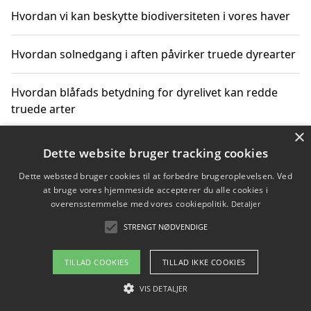
Hvordan vi kan beskytte biodiversiteten i vores haver
Hvordan solnedgang i aften påvirker truede dyrearter
Hvordan blåfads betydning for dyrelivet kan redde
truede arter
×
Hvordan kan gaver til unge voksne støtte bevarelsen
Dette website bruger tracking cookies
af truede dyrearter
Dette websted bruger cookies til at forbedre brugeroplevelsen. Ved
at bruge vores hjemmeside accepterer du alle cookies i
overensstemmelse med vores cookiepolitik.
Detaljer
STRENGT NØDVENDIGE
Copyright 2026 - Pilanto Aps
Om / kontakt
Blog
Betingelser
TILLAD COOKIES
TILLAD IKKE COOKIES
VIS DETALJER