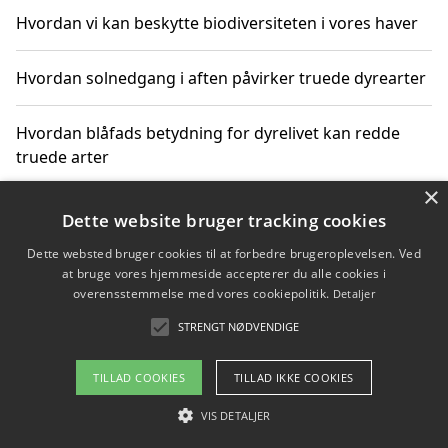
Hvordan vi kan beskytte biodiversiteten i vores haver
Hvordan solnedgang i aften påvirker truede dyrearter
Hvordan blåfads betydning for dyrelivet kan redde
truede arter
×
Hvordan kan gaver til unge voksne støtte bevarelsen
Dette website bruger tracking cookies
af truede dyrearter
Dette websted bruger cookies til at forbedre brugeroplevelsen. Ved
at bruge vores hjemmeside accepterer du alle cookies i
overensstemmelse med vores cookiepolitik.
Detaljer
STRENGT NØDVENDIGE
Copyright 2026 - Pilanto Aps
Om / kontakt
Blog
Betingelser
TILLAD COOKIES
TILLAD IKKE COOKIES
VIS DETALJER