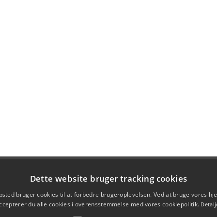
Dette website bruger tracking cookies
sted bruger cookies til at forbedre brugeroplevelsen. Ved at bruge vores 
ccepterer du alle cookies i overensstemmelse med vores cookiepolitik.
Detalj