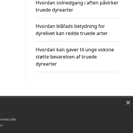
Hvordan solnedgang i aften påvirker
truede dyrearter
Hvordan blåfads betydning for
dyrelivet kan redde truede arter
Hvordan kan gaver til unge voksne
støtte bevarelsen af truede
dyrearter
×
Om / kontakt
Blog
Betingelser
hjemmeside
er