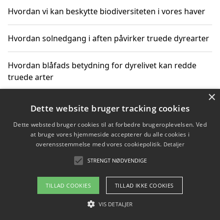
Hvordan vi kan beskytte biodiversiteten i vores haver
Hvordan solnedgang i aften påvirker truede dyrearter
Hvordan blåfads betydning for dyrelivet kan redde
truede arter
×
Hvordan kan gaver til unge voksne støtte bevarelsen
Dette website bruger tracking cookies
af truede dyrearter
Dette websted bruger cookies til at forbedre brugeroplevelsen. Ved
at bruge vores hjemmeside accepterer du alle cookies i
overensstemmelse med vores cookiepolitik.
Detaljer
STRENGT NØDVENDIGE
Copyright 2026 - Pilanto Aps
Om / kontakt
Blog
Betingelser
TILLAD COOKIES
TILLAD IKKE COOKIES
VIS DETALJER