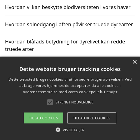
Hvordan vi kan beskytte biodiversiteten i vores haver
Hvordan solnedgang i aften påvirker truede dyrearter
Hvordan blåfads betydning for dyrelivet kan redde
truede arter
×
Hvordan kan gaver til unge voksne støtte bevarelsen
Dette website bruger tracking cookies
af truede dyrearter
Dette websted bruger cookies til at forbedre brugeroplevelsen. Ved
at bruge vores hjemmeside accepterer du alle cookies i
overensstemmelse med vores cookiepolitik.
Detaljer
STRENGT NØDVENDIGE
Copyright 2026 - Pilanto Aps
Om / kontakt
Blog
Betingelser
TILLAD COOKIES
TILLAD IKKE COOKIES
VIS DETALJER