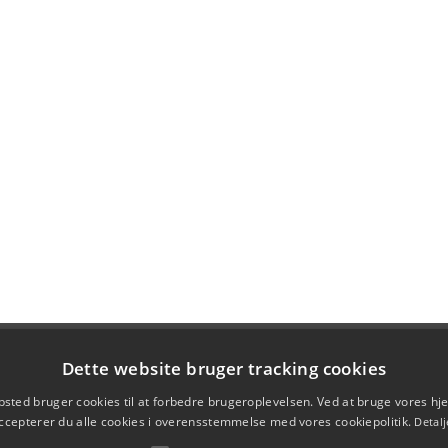
Dette website bruger tracking cookies
sted bruger cookies til at forbedre brugeroplevelsen. Ved at bruge vores 
ccepterer du alle cookies i overensstemmelse med vores cookiepolitik.
Detalj