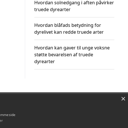
Hvordan solnedgang i aften påvirker
truede dyrearter
Hvordan blåfads betydning for
dyrelivet kan redde truede arter
Hvordan kan gaver til unge voksne
støtte bevarelsen af truede
dyrearter
×
Om / kontakt
Blog
Betingelser
hjemmeside
er