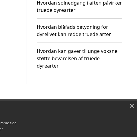
Hvordan solnedgang i aften påvirker
truede dyrearter
Hvordan blåfads betydning for
dyrelivet kan redde truede arter
Hvordan kan gaver til unge voksne
støtte bevarelsen af truede
dyrearter
×
Om / kontakt
Blog
Betingelser
hjemmeside
er