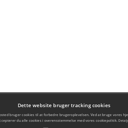
Dette website bruger tracking cookies
sted bruger cookies til at forbedre brugeroplevelsen. Ved at bruge vores 
ccepterer du alle cookies i overensstemmelse med vores cookiepolitik.
Detalj