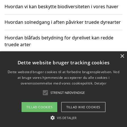
Hvordan vi kan beskytte biodiversiteten i vores haver
Hvordan solnedgang i aften påvirker truede dyrearter
Hvordan blåfads betydning for dyrelivet kan redde
truede arter
×
Hvordan kan gaver til unge voksne støtte bevarelsen
Dette website bruger tracking cookies
af truede dyrearter
Dette websted bruger cookies til at forbedre brugeroplevelsen. Ved
at bruge vores hjemmeside accepterer du alle cookies i
overensstemmelse med vores cookiepolitik.
Detaljer
STRENGT NØDVENDIGE
Copyright 2026 - Pilanto Aps
Om / kontakt
Blog
Betingelser
TILLAD COOKIES
TILLAD IKKE COOKIES
VIS DETALJER