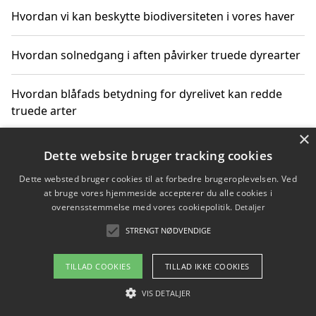
Hvordan vi kan beskytte biodiversiteten i vores haver
Hvordan solnedgang i aften påvirker truede dyrearter
Hvordan blåfads betydning for dyrelivet kan redde
truede arter
×
Hvordan kan gaver til unge voksne støtte bevarelsen
Dette website bruger tracking cookies
af truede dyrearter
Dette websted bruger cookies til at forbedre brugeroplevelsen. Ved
at bruge vores hjemmeside accepterer du alle cookies i
overensstemmelse med vores cookiepolitik.
Detaljer
STRENGT NØDVENDIGE
Copyright 2026 - Pilanto Aps
Om / kontakt
Blog
Betingelser
TILLAD COOKIES
TILLAD IKKE COOKIES
VIS DETALJER