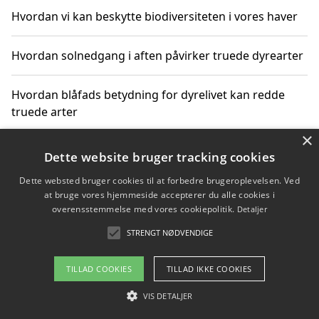
Hvordan vi kan beskytte biodiversiteten i vores haver
Hvordan solnedgang i aften påvirker truede dyrearter
Hvordan blåfads betydning for dyrelivet kan redde
truede arter
×
Hvordan kan gaver til unge voksne støtte bevarelsen
Dette website bruger tracking cookies
af truede dyrearter
Dette websted bruger cookies til at forbedre brugeroplevelsen. Ved
at bruge vores hjemmeside accepterer du alle cookies i
overensstemmelse med vores cookiepolitik.
Detaljer
STRENGT NØDVENDIGE
Copyright 2026 - Pilanto Aps
Om / kontakt
Blog
Betingelser
TILLAD COOKIES
TILLAD IKKE COOKIES
VIS DETALJER