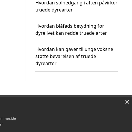
Hvordan solnedgang i aften påvirker
truede dyrearter
Hvordan blåfads betydning for
dyrelivet kan redde truede arter
Hvordan kan gaver til unge voksne
støtte bevarelsen af truede
dyrearter
×
Om / kontakt
Blog
Betingelser
hjemmeside
er