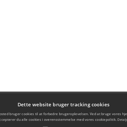
Dette website bruger tracking cookies
sted bruger cookies til at forbedre brugeroplevelsen. Ved at bruge vores 
ccepterer du alle cookies i overensstemmelse med vores cookiepolitik.
Detalj