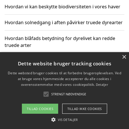
Hvordan vi kan beskytte biodiversiteten i vores haver
Hvordan solnedgang i aften påvirker truede dyrearter
Hvordan blåfads betydning for dyrelivet kan redde
truede arter
×
Hvordan kan gaver til unge voksne støtte bevarelsen
Dette website bruger tracking cookies
af truede dyrearter
Dette websted bruger cookies til at forbedre brugeroplevelsen. Ved
at bruge vores hjemmeside accepterer du alle cookies i
overensstemmelse med vores cookiepolitik.
Detaljer
STRENGT NØDVENDIGE
Copyright 2026 - Pilanto Aps
Om / kontakt
Blog
Betingelser
TILLAD COOKIES
TILLAD IKKE COOKIES
VIS DETALJER