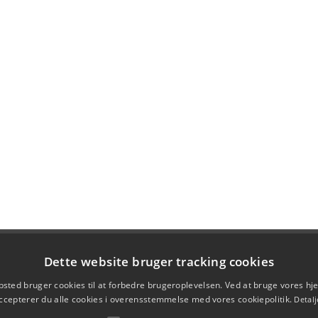
Dette website bruger tracking cookies
sted bruger cookies til at forbedre brugeroplevelsen. Ved at bruge vores 
ccepterer du alle cookies i overensstemmelse med vores cookiepolitik.
Detalj