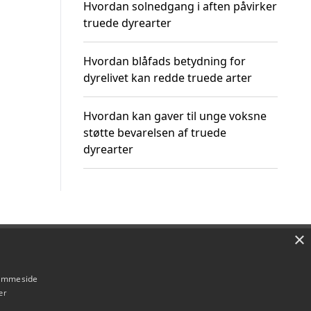
Hvordan solnedgang i aften påvirker
truede dyrearter
Hvordan blåfads betydning for
dyrelivet kan redde truede arter
Hvordan kan gaver til unge voksne
støtte bevarelsen af truede
dyrearter
×
Om / kontakt
Blog
Betingelser
hjemmeside
er