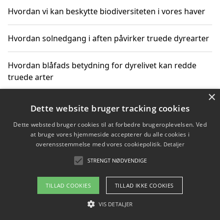
Hvordan vi kan beskytte biodiversiteten i vores haver
Hvordan solnedgang i aften påvirker truede dyrearter
Hvordan blåfads betydning for dyrelivet kan redde
truede arter
×
Hvordan kan gaver til unge voksne støtte bevarelsen
Dette website bruger tracking cookies
af truede dyrearter
Dette websted bruger cookies til at forbedre brugeroplevelsen. Ved
at bruge vores hjemmeside accepterer du alle cookies i
overensstemmelse med vores cookiepolitik.
Detaljer
STRENGT NØDVENDIGE
Copyright 2026 - Pilanto Aps
Om / kontakt
Blog
Betingelser
TILLAD COOKIES
TILLAD IKKE COOKIES
VIS DETALJER