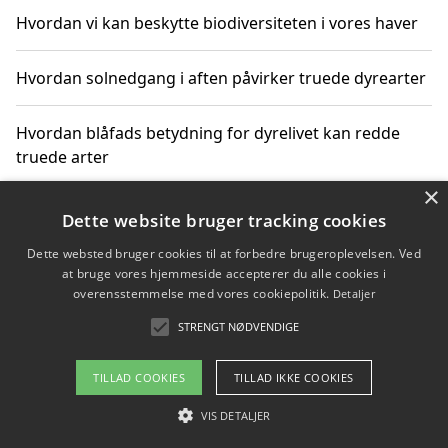
Hvordan vi kan beskytte biodiversiteten i vores haver
Hvordan solnedgang i aften påvirker truede dyrearter
Hvordan blåfads betydning for dyrelivet kan redde
truede arter
×
Hvordan kan gaver til unge voksne støtte bevarelsen
Dette website bruger tracking cookies
af truede dyrearter
Dette websted bruger cookies til at forbedre brugeroplevelsen. Ved
at bruge vores hjemmeside accepterer du alle cookies i
overensstemmelse med vores cookiepolitik.
Detaljer
STRENGT NØDVENDIGE
Copyright 2026 - Pilanto Aps
Om / kontakt
Blog
Betingelser
TILLAD COOKIES
TILLAD IKKE COOKIES
VIS DETALJER