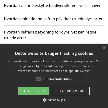
Hvordan vi kan beskytte biodiversiteten i vores haver
Hvordan solnedgang i aften påvirker truede dyrearter
Hvordan blåfads betydning for dyrelivet kan redde
truede arter
×
Hvordan kan gaver til unge voksne støtte bevarelsen
Dette website bruger tracking cookies
af truede dyrearter
Dette websted bruger cookies til at forbedre brugeroplevelsen. Ved
at bruge vores hjemmeside accepterer du alle cookies i
overensstemmelse med vores cookiepolitik.
Detaljer
STRENGT NØDVENDIGE
Copyright 2026 - Pilanto Aps
Om / kontakt
Blog
Betingelser
TILLAD COOKIES
TILLAD IKKE COOKIES
VIS DETALJER