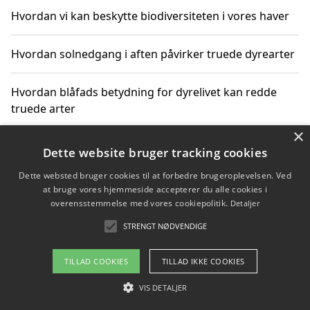
Hvordan vi kan beskytte biodiversiteten i vores haver
Hvordan solnedgang i aften påvirker truede dyrearter
Hvordan blåfads betydning for dyrelivet kan redde
truede arter
×
Hvordan kan gaver til unge voksne støtte bevarelsen
Dette website bruger tracking cookies
af truede dyrearter
Dette websted bruger cookies til at forbedre brugeroplevelsen. Ved
at bruge vores hjemmeside accepterer du alle cookies i
overensstemmelse med vores cookiepolitik.
Detaljer
STRENGT NØDVENDIGE
Copyright 2026 - Pilanto Aps
Om / kontakt
Blog
Betingelser
TILLAD COOKIES
TILLAD IKKE COOKIES
VIS DETALJER