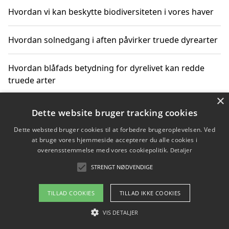
Hvordan vi kan beskytte biodiversiteten i vores haver
Hvordan solnedgang i aften påvirker truede dyrearter
Hvordan blåfads betydning for dyrelivet kan redde
truede arter
×
Hvordan kan gaver til unge voksne støtte bevarelsen
Dette website bruger tracking cookies
af truede dyrearter
Dette websted bruger cookies til at forbedre brugeroplevelsen. Ved
at bruge vores hjemmeside accepterer du alle cookies i
overensstemmelse med vores cookiepolitik.
Detaljer
STRENGT NØDVENDIGE
Copyright 2026 - Pilanto Aps
Om / kontakt
Blog
Betingelser
TILLAD COOKIES
TILLAD IKKE COOKIES
VIS DETALJER