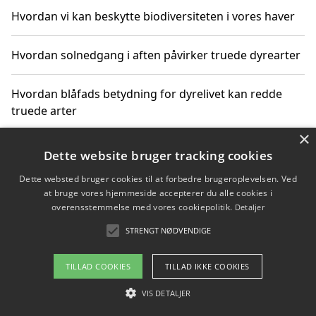
Hvordan vi kan beskytte biodiversiteten i vores haver
Hvordan solnedgang i aften påvirker truede dyrearter
Hvordan blåfads betydning for dyrelivet kan redde
truede arter
×
Hvordan kan gaver til unge voksne støtte bevarelsen
Dette website bruger tracking cookies
af truede dyrearter
Dette websted bruger cookies til at forbedre brugeroplevelsen. Ved
at bruge vores hjemmeside accepterer du alle cookies i
overensstemmelse med vores cookiepolitik.
Detaljer
STRENGT NØDVENDIGE
Copyright 2026 - Pilanto Aps
Om / kontakt
Blog
Betingelser
TILLAD COOKIES
TILLAD IKKE COOKIES
VIS DETALJER