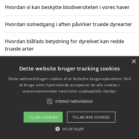
Hvordan vi kan beskytte biodiversiteten i vores haver
Hvordan solnedgang i aften påvirker truede dyrearter
Hvordan blåfads betydning for dyrelivet kan redde
truede arter
×
Hvordan kan gaver til unge voksne støtte bevarelsen
Dette website bruger tracking cookies
af truede dyrearter
Dette websted bruger cookies til at forbedre brugeroplevelsen. Ved
at bruge vores hjemmeside accepterer du alle cookies i
overensstemmelse med vores cookiepolitik.
Detaljer
STRENGT NØDVENDIGE
Copyright 2026 - Pilanto Aps
Om / kontakt
Blog
Betingelser
TILLAD COOKIES
TILLAD IKKE COOKIES
VIS DETALJER