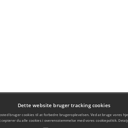
Dette website bruger tracking cookies
sted bruger cookies til at forbedre brugeroplevelsen. Ved at bruge vores 
ccepterer du alle cookies i overensstemmelse med vores cookiepolitik.
Detalj