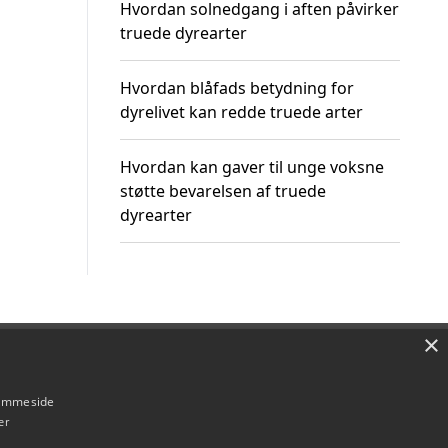
Hvordan solnedgang i aften påvirker
truede dyrearter
Hvordan blåfads betydning for
dyrelivet kan redde truede arter
Hvordan kan gaver til unge voksne
støtte bevarelsen af truede
dyrearter
×
Om / kontakt
Blog
Betingelser
hjemmeside
er