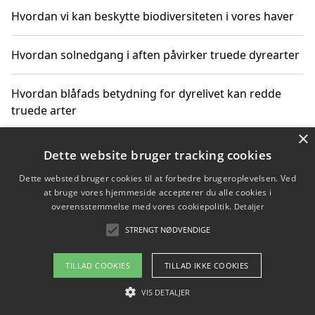
Hvordan vi kan beskytte biodiversiteten i vores haver
Hvordan solnedgang i aften påvirker truede dyrearter
Hvordan blåfads betydning for dyrelivet kan redde
truede arter
×
Hvordan kan gaver til unge voksne støtte bevarelsen
Dette website bruger tracking cookies
af truede dyrearter
Dette websted bruger cookies til at forbedre brugeroplevelsen. Ved
at bruge vores hjemmeside accepterer du alle cookies i
overensstemmelse med vores cookiepolitik.
Detaljer
STRENGT NØDVENDIGE
Copyright 2026 - Pilanto Aps
Om / kontakt
Blog
Betingelser
TILLAD COOKIES
TILLAD IKKE COOKIES
VIS DETALJER