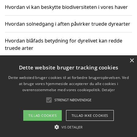
Hvordan vi kan beskytte biodiversiteten i vores haver
Hvordan solnedgang i aften påvirker truede dyrearter
Hvordan blåfads betydning for dyrelivet kan redde
truede arter
×
Hvordan kan gaver til unge voksne støtte bevarelsen
Dette website bruger tracking cookies
af truede dyrearter
Dette websted bruger cookies til at forbedre brugeroplevelsen. Ved
at bruge vores hjemmeside accepterer du alle cookies i
overensstemmelse med vores cookiepolitik.
Detaljer
STRENGT NØDVENDIGE
Copyright 2026 - Pilanto Aps
Om / kontakt
Blog
Betingelser
TILLAD COOKIES
TILLAD IKKE COOKIES
VIS DETALJER