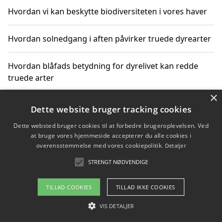
Hvordan vi kan beskytte biodiversiteten i vores haver
Hvordan solnedgang i aften påvirker truede dyrearter
Hvordan blåfads betydning for dyrelivet kan redde
truede arter
×
Hvordan kan gaver til unge voksne støtte bevarelsen
Dette website bruger tracking cookies
af truede dyrearter
Dette websted bruger cookies til at forbedre brugeroplevelsen. Ved
at bruge vores hjemmeside accepterer du alle cookies i
overensstemmelse med vores cookiepolitik.
Detaljer
STRENGT NØDVENDIGE
Copyright 2026 - Pilanto Aps
Om / kontakt
Blog
Betingelser
TILLAD COOKIES
TILLAD IKKE COOKIES
VIS DETALJER