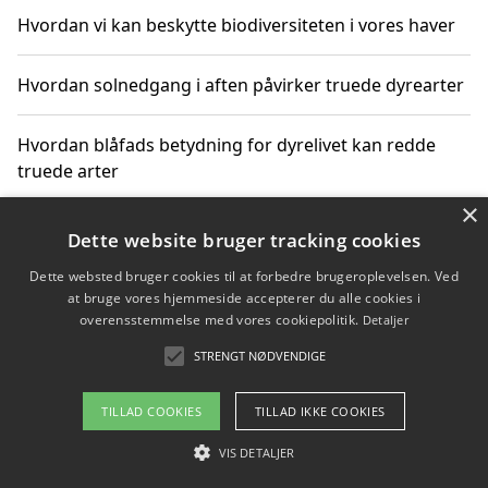
Hvordan vi kan beskytte biodiversiteten i vores haver
Hvordan solnedgang i aften påvirker truede dyrearter
Hvordan blåfads betydning for dyrelivet kan redde
truede arter
×
Hvordan kan gaver til unge voksne støtte bevarelsen
Dette website bruger tracking cookies
af truede dyrearter
Dette websted bruger cookies til at forbedre brugeroplevelsen. Ved
at bruge vores hjemmeside accepterer du alle cookies i
overensstemmelse med vores cookiepolitik.
Detaljer
STRENGT NØDVENDIGE
Copyright 2026 - Pilanto Aps
Om / kontakt
Blog
Betingelser
TILLAD COOKIES
TILLAD IKKE COOKIES
VIS DETALJER