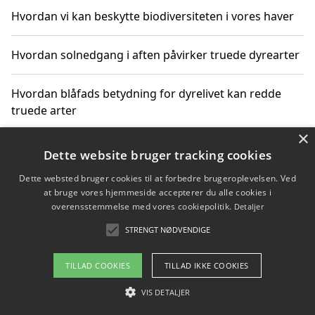
Hvordan vi kan beskytte biodiversiteten i vores haver
Hvordan solnedgang i aften påvirker truede dyrearter
Hvordan blåfads betydning for dyrelivet kan redde
truede arter
×
Hvordan kan gaver til unge voksne støtte bevarelsen
Dette website bruger tracking cookies
af truede dyrearter
Dette websted bruger cookies til at forbedre brugeroplevelsen. Ved
at bruge vores hjemmeside accepterer du alle cookies i
overensstemmelse med vores cookiepolitik.
Detaljer
STRENGT NØDVENDIGE
Copyright 2026 - Pilanto Aps
Om / kontakt
Blog
Betingelser
TILLAD COOKIES
TILLAD IKKE COOKIES
VIS DETALJER