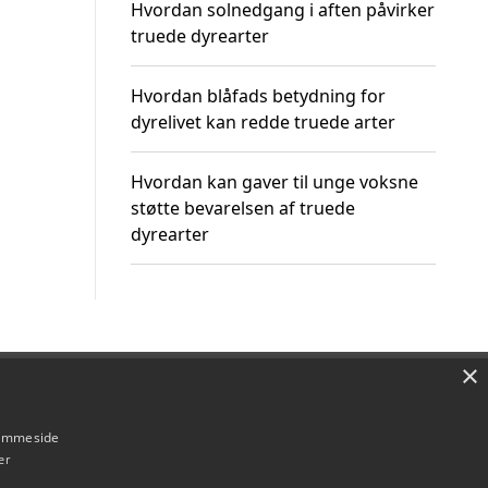
Hvordan solnedgang i aften påvirker
truede dyrearter
Hvordan blåfads betydning for
dyrelivet kan redde truede arter
Hvordan kan gaver til unge voksne
støtte bevarelsen af truede
dyrearter
×
Om / kontakt
Blog
Betingelser
hjemmeside
er