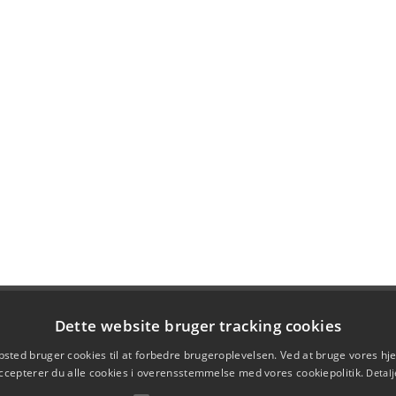
Dette website bruger tracking cookies
sted bruger cookies til at forbedre brugeroplevelsen. Ved at bruge vores 
ccepterer du alle cookies i overensstemmelse med vores cookiepolitik.
Detalj