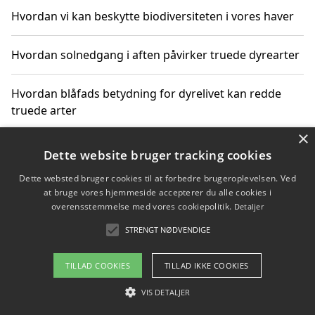
Hvordan vi kan beskytte biodiversiteten i vores haver
Hvordan solnedgang i aften påvirker truede dyrearter
Hvordan blåfads betydning for dyrelivet kan redde
truede arter
×
Hvordan kan gaver til unge voksne støtte bevarelsen
Dette website bruger tracking cookies
af truede dyrearter
Dette websted bruger cookies til at forbedre brugeroplevelsen. Ved
at bruge vores hjemmeside accepterer du alle cookies i
overensstemmelse med vores cookiepolitik.
Detaljer
STRENGT NØDVENDIGE
Copyright 2026 - Pilanto Aps
Om / kontakt
Blog
Betingelser
TILLAD COOKIES
TILLAD IKKE COOKIES
VIS DETALJER