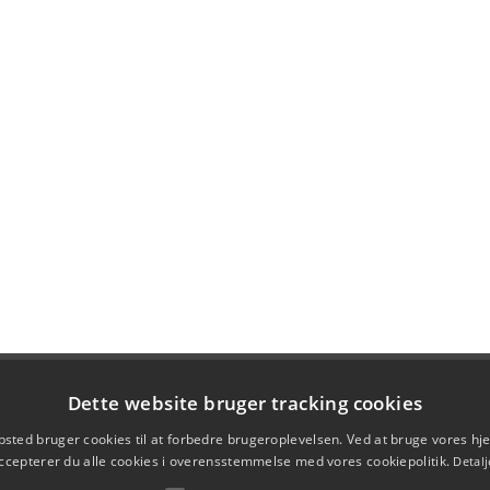
Dette website bruger tracking cookies
sted bruger cookies til at forbedre brugeroplevelsen. Ved at bruge vores 
ccepterer du alle cookies i overensstemmelse med vores cookiepolitik.
Detalj