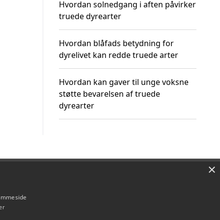
Hvordan solnedgang i aften påvirker
truede dyrearter
Hvordan blåfads betydning for
dyrelivet kan redde truede arter
Hvordan kan gaver til unge voksne
støtte bevarelsen af truede
dyrearter
×
Om / kontakt
Blog
Betingelser
hjemmeside
er