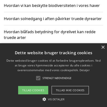
Hvordan vi kan beskytte biodiversiteten i vores haver
Hvordan solnedgang i aften påvirker truede dyrearter
Hvordan blåfads betydning for dyrelivet kan redde
truede arter
×
Hvordan kan gaver til unge voksne støtte bevarelsen
Dette website bruger tracking cookies
af truede dyrearter
Dette websted bruger cookies til at forbedre brugeroplevelsen. Ved
at bruge vores hjemmeside accepterer du alle cookies i
overensstemmelse med vores cookiepolitik.
Detaljer
STRENGT NØDVENDIGE
Copyright 2026 - Pilanto Aps
Om / kontakt
Blog
Betingelser
TILLAD COOKIES
TILLAD IKKE COOKIES
VIS DETALJER