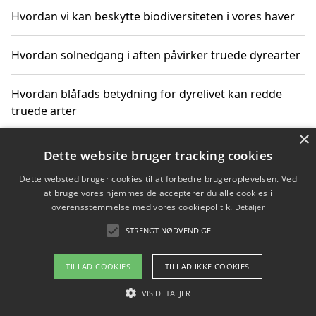
Hvordan vi kan beskytte biodiversiteten i vores haver
Hvordan solnedgang i aften påvirker truede dyrearter
Hvordan blåfads betydning for dyrelivet kan redde
truede arter
×
Hvordan kan gaver til unge voksne støtte bevarelsen
Dette website bruger tracking cookies
af truede dyrearter
Dette websted bruger cookies til at forbedre brugeroplevelsen. Ved
at bruge vores hjemmeside accepterer du alle cookies i
overensstemmelse med vores cookiepolitik.
Detaljer
STRENGT NØDVENDIGE
Copyright 2026 - Pilanto Aps
Om / kontakt
Blog
Betingelser
TILLAD COOKIES
TILLAD IKKE COOKIES
VIS DETALJER