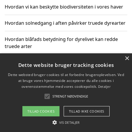
Hvordan vi kan beskytte biodiversiteten i vores haver
Hvordan solnedgang i aften påvirker truede dyrearter
Hvordan blåfads betydning for dyrelivet kan redde
truede arter
×
Hvordan kan gaver til unge voksne støtte bevarelsen
Dette website bruger tracking cookies
af truede dyrearter
Dette websted bruger cookies til at forbedre brugeroplevelsen. Ved
at bruge vores hjemmeside accepterer du alle cookies i
overensstemmelse med vores cookiepolitik.
Detaljer
STRENGT NØDVENDIGE
Copyright 2026 - Pilanto Aps
Om / kontakt
Blog
Betingelser
TILLAD COOKIES
TILLAD IKKE COOKIES
VIS DETALJER