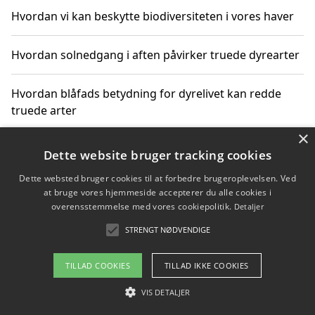
Hvordan vi kan beskytte biodiversiteten i vores haver
Hvordan solnedgang i aften påvirker truede dyrearter
Hvordan blåfads betydning for dyrelivet kan redde
truede arter
×
Hvordan kan gaver til unge voksne støtte bevarelsen
Dette website bruger tracking cookies
af truede dyrearter
Dette websted bruger cookies til at forbedre brugeroplevelsen. Ved
at bruge vores hjemmeside accepterer du alle cookies i
overensstemmelse med vores cookiepolitik.
Detaljer
STRENGT NØDVENDIGE
Copyright 2026 - Pilanto Aps
Om / kontakt
Blog
Betingelser
TILLAD COOKIES
TILLAD IKKE COOKIES
VIS DETALJER