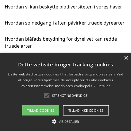
Hvordan vi kan beskytte biodiversiteten i vores haver
Hvordan solnedgang i aften påvirker truede dyrearter
Hvordan blåfads betydning for dyrelivet kan redde
truede arter
×
Hvordan kan gaver til unge voksne støtte bevarelsen
Dette website bruger tracking cookies
af truede dyrearter
Dette websted bruger cookies til at forbedre brugeroplevelsen. Ved
at bruge vores hjemmeside accepterer du alle cookies i
overensstemmelse med vores cookiepolitik.
Detaljer
STRENGT NØDVENDIGE
Copyright 2026 - Pilanto Aps
Om / kontakt
Blog
Betingelser
TILLAD COOKIES
TILLAD IKKE COOKIES
VIS DETALJER