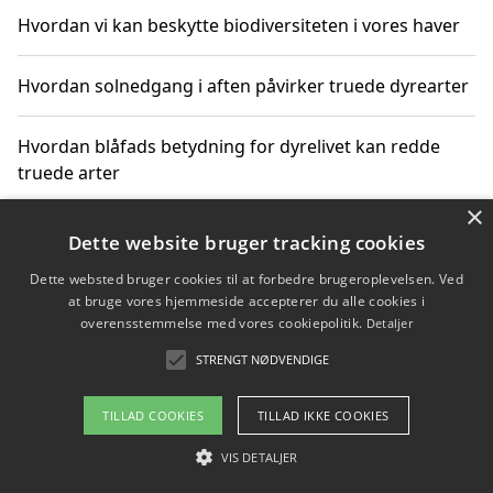
Hvordan vi kan beskytte biodiversiteten i vores haver
Hvordan solnedgang i aften påvirker truede dyrearter
Hvordan blåfads betydning for dyrelivet kan redde
truede arter
×
Hvordan kan gaver til unge voksne støtte bevarelsen
Dette website bruger tracking cookies
af truede dyrearter
Dette websted bruger cookies til at forbedre brugeroplevelsen. Ved
at bruge vores hjemmeside accepterer du alle cookies i
overensstemmelse med vores cookiepolitik.
Detaljer
STRENGT NØDVENDIGE
Copyright 2026 - Pilanto Aps
Om / kontakt
Blog
Betingelser
TILLAD COOKIES
TILLAD IKKE COOKIES
VIS DETALJER