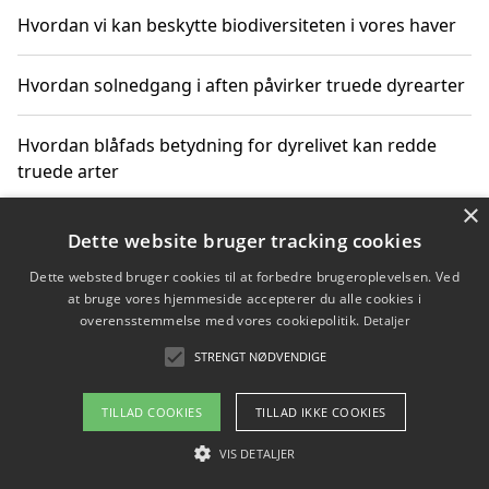
Hvordan vi kan beskytte biodiversiteten i vores haver
Hvordan solnedgang i aften påvirker truede dyrearter
Hvordan blåfads betydning for dyrelivet kan redde
truede arter
×
Hvordan kan gaver til unge voksne støtte bevarelsen
Dette website bruger tracking cookies
af truede dyrearter
Dette websted bruger cookies til at forbedre brugeroplevelsen. Ved
at bruge vores hjemmeside accepterer du alle cookies i
overensstemmelse med vores cookiepolitik.
Detaljer
STRENGT NØDVENDIGE
Copyright 2026 - Pilanto Aps
Om / kontakt
Blog
Betingelser
TILLAD COOKIES
TILLAD IKKE COOKIES
VIS DETALJER